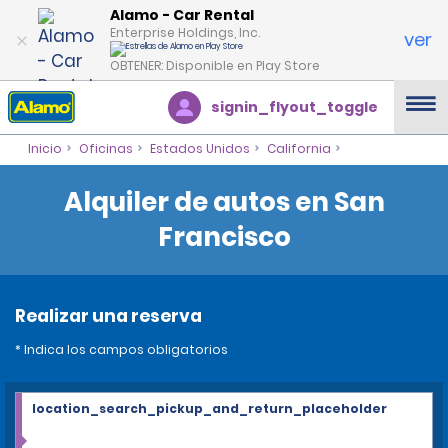
Alamo - Car Rental
Enterprise Holdings, Inc.
ver
OBTENER: Disponible en Play Store
signin_flyout_toggle
Inicio
Oficinas
Estados Unidos
California
Alquiler de autos en San
Francisco
Realizar una reserva
* Indica los campos obligatorios
location_search_pickup_and_return_placeholder