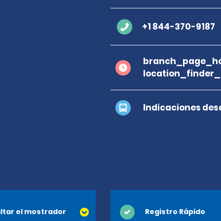
+1 844-370-9187
branch_page_ho
location_finder
Indicaciones des
ltar el mostrador
Registro Rápido