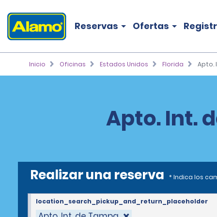
Reservas
Ofertas
Regist
Inicio
Oficinas
Estados Unidos
Florida
Apto. 
Apto. Int.
Realizar una reserva
* Indica los c
location_search_pickup_and_return_placeholder
Apto. Int. de Tampa