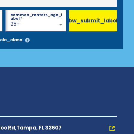
common_renters_age_l
abel
*
bw_submit_label
25+
cle_class
ice Rd,Tampa, FL 33607