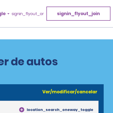
gle
signin_flyout_join
signin_flyout_or
er de autos
Ver/modificar/cancelar
location_search_oneway_toggle