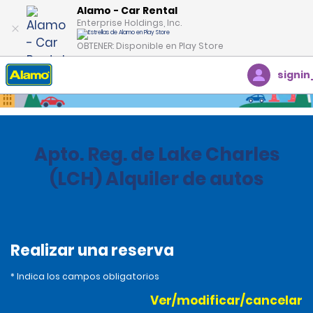
Alamo - Car Rental
Enterprise Holdings, Inc.
OBTENER: Disponible en Play Store
signin
Inicio
Oficinas
Estados Unidos
Louisiana
Apto. Reg. de Lake Charles
(LCH) Alquiler de autos
Realizar una reserva
* Indica los campos obligatorios
Ver/modificar/cancelar