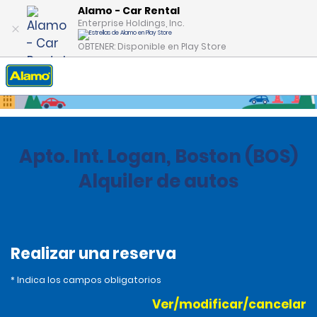
Alamo - Car Rental
Enterprise Holdings, Inc.
OBTENER: Disponible en Play Store
Inicio
Oficinas
Estados Unidos
Massachusetts
Apto. Int. Logan, Boston (BOS)
Alquiler de autos
Realizar una reserva
* Indica los campos obligatorios
Ver/modificar/cancelar