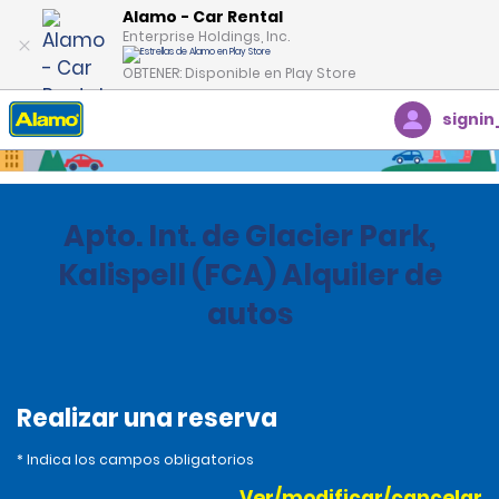
Alamo - Car Rental
Enterprise Holdings, Inc.
OBTENER: Disponible en Play Store
signin
Inicio
Oficinas
Estados Unidos
Montana
Apto. Int. de Glacier Park,
Kalispell (FCA) Alquiler de
autos
Realizar una reserva
* Indica los campos obligatorios
Ver/modificar/cancelar