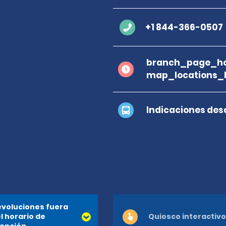
+1 844-366-0507
branch_page_ho
map_locations_b
Indicaciones des
voluciones fuera
l horario de
Quiosco interactivo