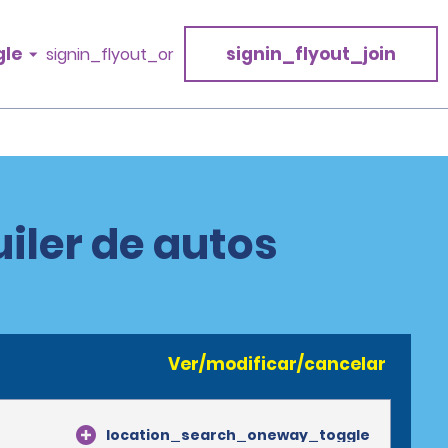
gle
signin_flyout_join
signin_flyout_or
iler de autos
Ver/modificar/cancelar
location_search_oneway_toggle