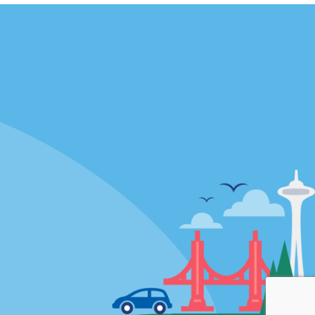
Acerca de Alamo
ivos
Oportunidades laborales
Autos usados
Aplicación de Alamo
Política / Mapa del sitio
Política de privacidad
Política de cookies
Términos de uso
Mapa del sitio
Opciones de privacidad
AdChoices
Información de Salud del
Consumidor