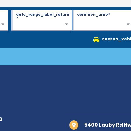
date_range_label_return
common_time
*
*
search_vehi
5400 Lauby Rd Nw