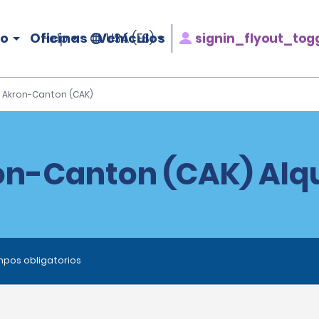
ro
Oficinas
Vehículos
signin_flyout_tog
Help
USA (ES)
e Akron-Canton (CAK)
on-Canton (CAK) Alqu
ampos obligatorios