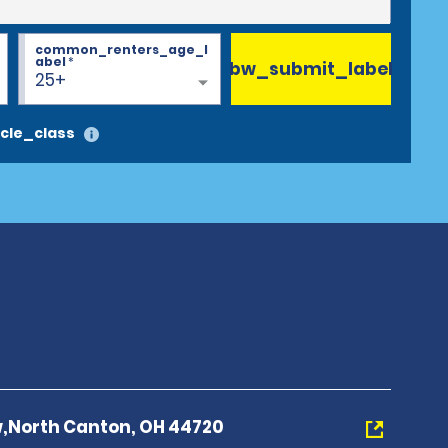
common_renters_age_l
abel
*
bw_submit_label
25+
cle_class
,North Canton, OH 44720