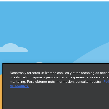
Atención al cliente
Ofertas
Help & FAQs
Regístrat
especiale
Customers with Disabilities
Alamo Ins
Reservas
Alamo In
Realizar una reserva
Iniciar se
Ver/Modificar/Cancelar Ofertas
Registro Rápido
Program
Omitir el mostrador
Program
Viajes realizados / Recibos
socios
Nosotros y terceros utilizamos cookies y otras tecnologías nece
Alquiler de autos solo de ida
nuestro sitio, mejorar y personalizar su experiencia, realizar aná
Oportuni
marketing. Para obtener más información, consulte nuestra
Pol
globales
de cookies.
Agentes 
Operador