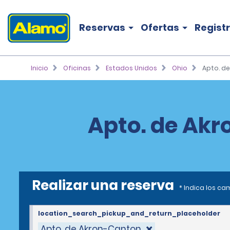
Reservas
Ofertas
Regist
Inicio
Oficinas
Estados Unidos
Ohio
Apto. d
Apto. de Akr
Realizar una reserva
* Indica los c
location_search_pickup_and_return_placeholder
Apto. de Akron-Canton