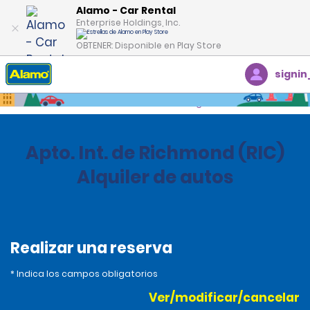
Alamo - Car Rental
Enterprise Holdings, Inc.
OBTENER: Disponible en Play Store
signin
Inicio
Oficinas
Estados Unidos
Virginia
Apto. Int. de Richmond (RIC)
Alquiler de autos
Realizar una reserva
* Indica los campos obligatorios
Ver/modificar/cancelar