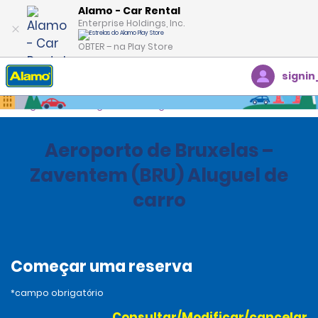
Alamo - Car Rental
Enterprise Holdings, Inc.
OBTER – na Play Store
signin
Página inicial
Agências
Belgium
Aeroporto de Bruxelas –
Zaventem (BRU) Aluguel de
carro
Começar uma reserva
*campo obrigatório
Consultar/Modificar/cancelar