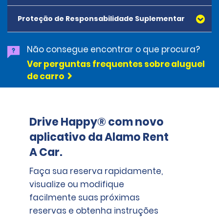
Proteção de Responsabilidade Suplementar
Todos os veículos de nossa frota estão segurados contra
Não consegue encontrar o que procura?
danos ou ferimentos causados a terceiros e/ou bens de
Ver perguntas frequentes sobre aluguel
terceiros como resultado de um acidente envolvendo o
de carro
veículo de aluguel. Você deve estar em conformidade com
todos os termos e condições da agência para receber o
benefício das cláusulas do seguro.
Drive Happy® com novo
aplicativo da Alamo Rent
A Car.
Faça sua reserva rapidamente,
visualize ou modifique
facilmente suas próximas
reservas e obtenha instruções