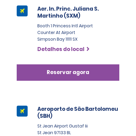
Aer. In. Princ. Juliana S.
Martinho (SXM)
Booth 1 Princess Intl Airport
Counter At Airport
Simpson Bay 11111 SX
Detalhes do local
Reservar agora
Aeroporto de São Bartolomeu
(SBH)
St Jean Airport Gustaf Iii
St Jean 97133 BL