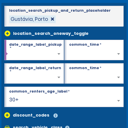
location_search_pickup_and_return_placeholder
Gustávia, Porto
location_search_oneway_toggle
date_range_label_pickup
common_time
*
*
date_range_label_return
common_time
*
*
common_renters_age_label
*
30+
discount_codes
search_vehicle_class