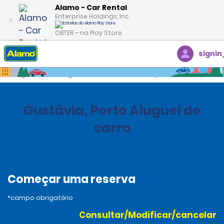
Alamo - Car Rental
Enterprise Holdings, Inc.
OBTER – na Play Store
signin
Página inicial
Agências
Saint Barthelemy
Gustávia, Porto Aluguel de
carro
Começar uma reserva
*campo obrigatório
Consultar/Modificar/cancelar