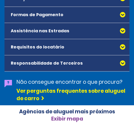
São aplicadas tarifas de aluguel unidirecional, a
serem pagas no momento do aluguel.
Formas de Pagamento
Encargos de aluguel unidirecional não podem ser pré-
pagos.
Assistência nas Estradas
Requisitos do locatário
Responsabilidade de Terceiros
Não consegue encontrar o que procura?
Ver perguntas frequentes sobre aluguel
de carro
Agências de aluguel mais próximos
Exibir mapa