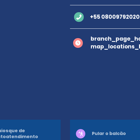
+55 08009792020
branch_page_ho
map_locations_
iosque de
Pular o balcão
utoatendimento