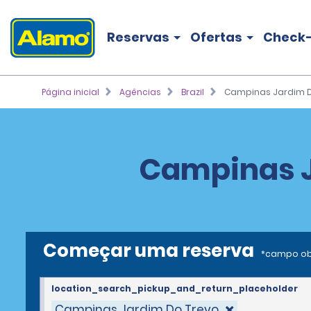
Reservas
Ofertas
Check-
Página inicial
Agências
Brazil
Campinas Jardim D
Campinas J
Começar uma reserva
*campo ob
location_search_pickup_and_return_placeholder
Campinas Jardim Do Trevo