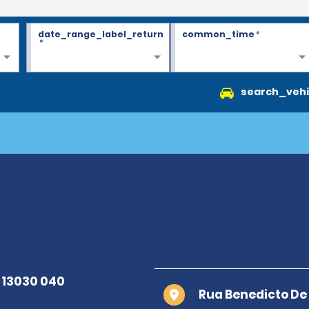
date_range_label_return
common_time
*
*
search_vehi
Rua Benedicto D