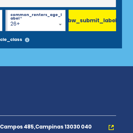
common_renters_age_l
abel
*
bw_submit_label
26+
cle_class
e Campos 485,Campinas 13030 040