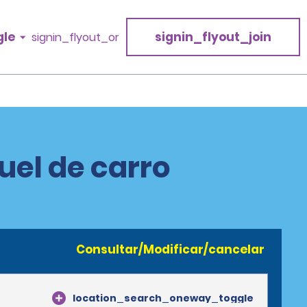
gle
signin_flyout_join
signin_flyout_or
el de carro
Consultar/Modificar/cancelar
location_search_oneway_toggle