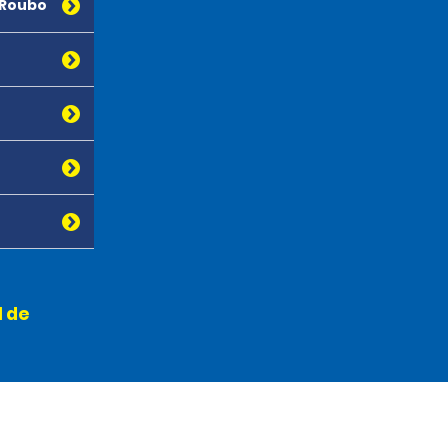
 Roubo
l de
s