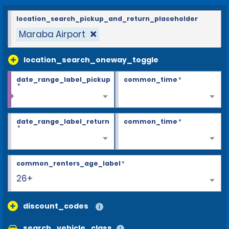
location_search_pickup_and_return_placeholder
Maraba Airport
location_search_oneway_toggle
date_range_label_pickup
common_time
*
*
date_range_label_return
common_time
*
*
common_renters_age_label
*
26+
discount_codes
search_vehicle_class