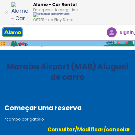
Alamo - Car Rental
Enterprise Holdings, Inc.
OBTER – na Play Store
signin
Página inicial
Agências
Brazil
Maraba Airport (MAB) Aluguel
de carro
Começar uma reserva
*campo obrigatório
Consultar/Modificar/cancelar