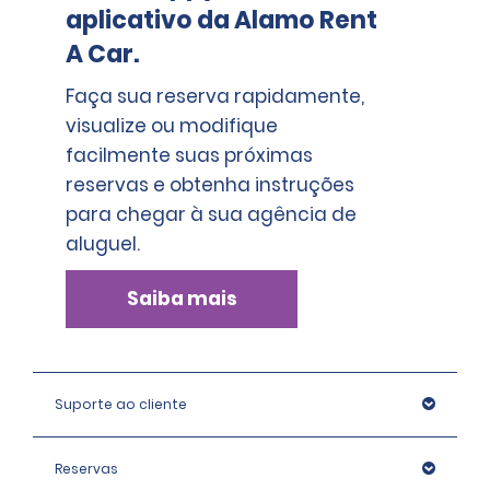
aplicativo da Alamo Rent
3.000,00 para as categorias Premium. Para as
categorias Super Premium e Luxo, é necessário um
A Car.
depósito de R$ 4.500,00.
Faça sua reserva rapidamente,
visualize ou modifique
facilmente suas próximas
reservas e obtenha instruções
para chegar à sua agência de
aluguel.
Saiba mais
Suporte ao cliente
Reservas