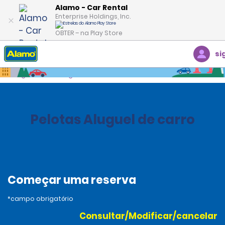
Alamo - Car Rental
Enterprise Holdings, Inc.
OBTER – na Play Store
si
Página inicial
Agências
Brazil
Pelotas Aluguel de carro
Começar uma reserva
*campo obrigatório
Consultar/Modificar/cancelar