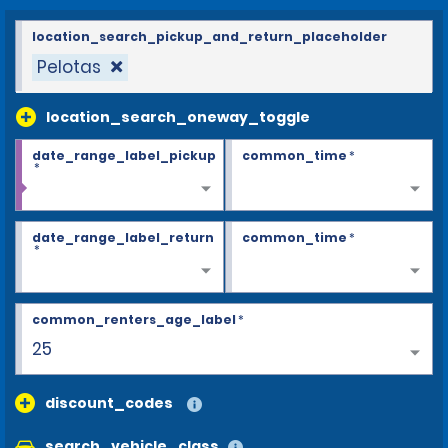
location_search_pickup_and_return_placeholder
Pelotas
location_search_oneway_toggle
date_range_label_pickup
common_time
*
*
date_range_label_return
common_time
*
*
common_renters_age_label
*
26+
discount_codes
search_vehicle_class