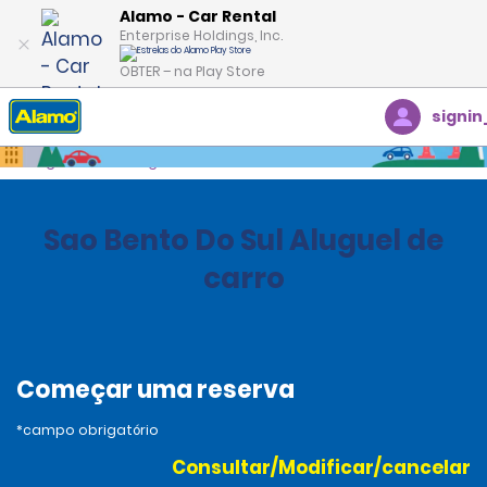
Alamo - Car Rental
Enterprise Holdings, Inc.
OBTER – na Play Store
signin
Página inicial
Agências
Brazil
Sao Bento Do Sul Aluguel de
carro
Começar uma reserva
*campo obrigatório
Consultar/Modificar/cancelar