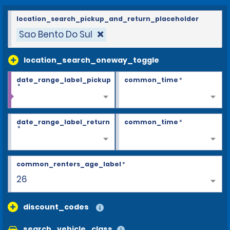
location_search_pickup_and_return_placeholder
Sao Bento Do Sul
location_search_oneway_toggle
date_range_label_pickup
common_time
*
*
date_range_label_return
common_time
*
*
common_renters_age_label
*
26
discount_codes
search_vehicle_class