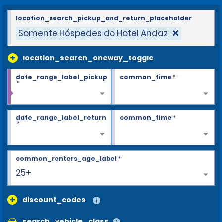
location_search_pickup_and_return_placeholder
Somente Hóspedes do Hotel Andaz
location_search_oneway_toggle
date_range_label_pickup
common_time
*
*
date_range_label_return
common_time
*
*
common_renters_age_label
*
25+
discount_codes
search_vehicle_class