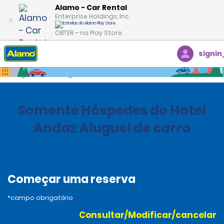
Alamo - Car Rental
Enterprise Holdings, Inc.
OBTER – na Play Store
signin
Página inicial
Agências
Costa Rica
Somente Hóspedes do Hotel
Andaz Aluguel de carro
Começar uma reserva
*campo obrigatório
Consultar/Modificar/cancelar