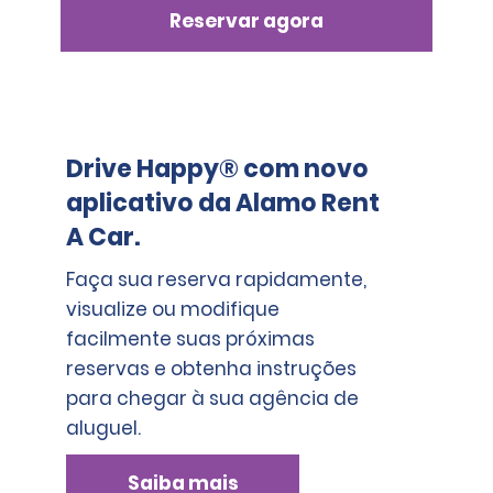
empresa de aluguer poderá também reter um sinal 
Reservar agora
depositado contra estas eventuais 
responsabilidades. Consulte Formas de Pagamento e 
Sinais
Drive Happy® com novo
aplicativo da Alamo Rent
A Car.
Faça sua reserva rapidamente,
visualize ou modifique
facilmente suas próximas
reservas e obtenha instruções
para chegar à sua agência de
aluguel.
Saiba mais