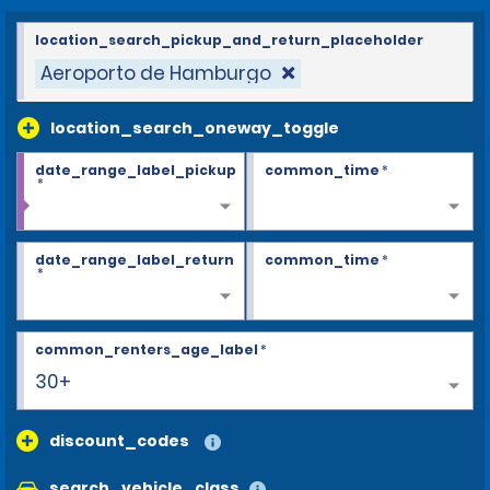
location_search_pickup_and_return_placeholder
Aeroporto de Hamburgo
location_search_oneway_toggle
date_range_label_pickup
common_time
*
*
date_range_label_return
common_time
*
*
common_renters_age_label
*
30+
discount_codes
search_vehicle_class