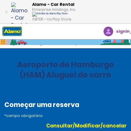
Alamo - Car Rental
Enterprise Holdings, Inc.
OBTER – na Play Store
signin
Página inicial
Agências
Germany
Aeroporto de Hamburgo
(HAM) Aluguel de carro
Começar uma reserva
*campo obrigatório
Consultar/Modificar/cancelar