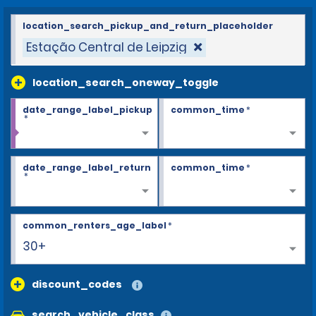
location_search_pickup_and_return_placeholder
Estação Central de Leipzig
location_search_oneway_toggle
date_range_label_pickup
common_time
*
*
date_range_label_return
common_time
*
*
common_renters_age_label
*
30+
discount_codes
search_vehicle_class