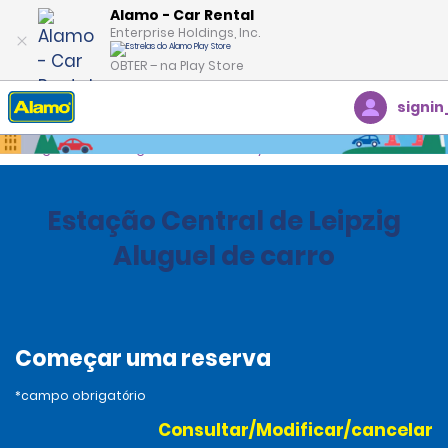
Alamo - Car Rental
Enterprise Holdings, Inc.
OBTER – na Play Store
signin
Página inicial
Agências
Germany
Estação Central de Leipzig
Aluguel de carro
Começar uma reserva
*campo obrigatório
Consultar/Modificar/cancelar