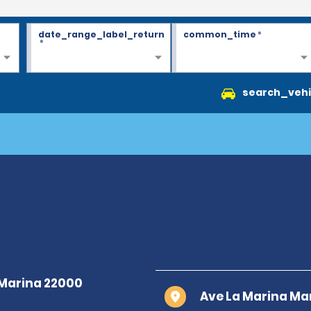
date_range_label_return
common_time
*
*
search_vehi
Ave La Marina Ma