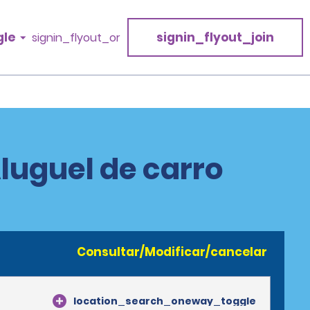
gle
signin_flyout_join
signin_flyout_or
luguel de carro
Consultar/Modificar/cancelar
location_search_oneway_toggle