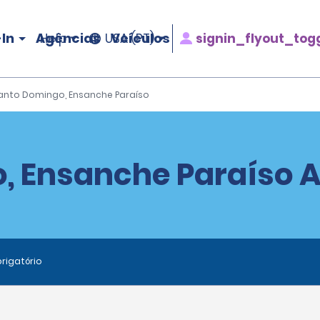
In
Agências
Veículos
signin_flyout_tog
Help
USA (PT)
anto Domingo, Ensanche Paraíso
 Ensanche Paraíso A
rigatório