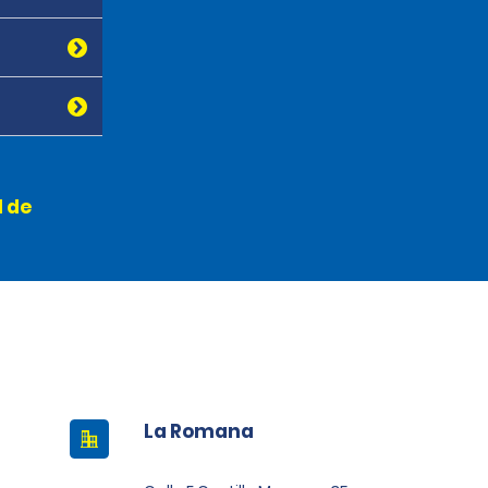
l de
s
La Romana