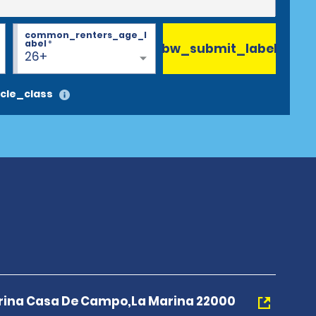
common_renters_age_l
abel
*
bw_submit_label
26+
cle_class
rina Casa De Campo,La Marina 22000