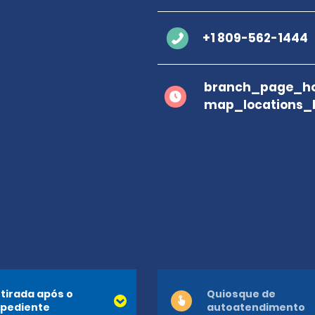
+1 809-562-1444
branch_page_ho
map_locations_
tirada após o
Quiosque de
pediente
autoatendimento