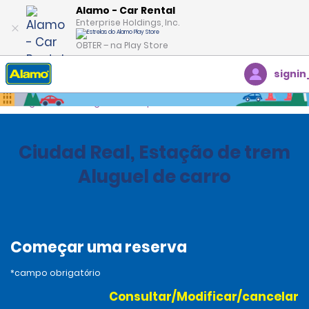
Alamo - Car Rental
Enterprise Holdings, Inc.
OBTER – na Play Store
signin
Página inicial
Agências
Spain
Ciudad Real, Estação de trem
Aluguel de carro
Começar uma reserva
*campo obrigatório
Consultar/Modificar/cancelar