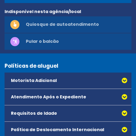
Indisponível nesta agência/local
Quiosque de autoatendimento
Pular o balcão
Políticas de aluguel
Motorista Adicional
Atendimento Após o Expediente
O preço por motorista adicional será de € 15,00 por dia,
com um limite de 10 dias, por € 150,00.
Requisitos de Idade
Política de Deslocamento Internacional
A idade mínima para alugar qualquer veículo é de 21 