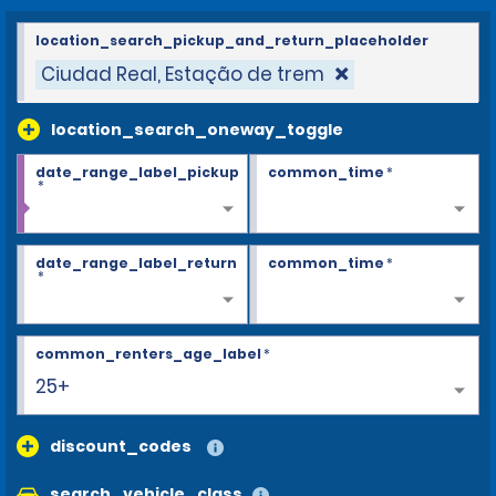
location_search_pickup_and_return_placeholder
Ciudad Real, Estação de trem
location_search_oneway_toggle
date_range_label_pickup
common_time
*
*
date_range_label_return
common_time
*
*
common_renters_age_label
*
25+
discount_codes
search_vehicle_class