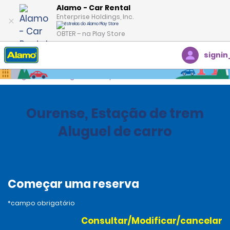
Alamo - Car Rental
Enterprise Holdings, Inc.
OBTER – na Play Store
signin
Página inicial
Agências
Spain
Ourense, Estação de trem
Aluguel de carro
Começar uma reserva
*campo obrigatório
Consultar/Modificar/cancelar