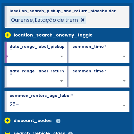
location_search_pickup_and_return_placeholder
Ourense, Estação de trem
location_search_oneway_toggle
date_range_label_pickup
common_time
*
*
date_range_label_return
common_time
*
*
common_renters_age_label
*
25+
discount_codes
search_vehicle_class