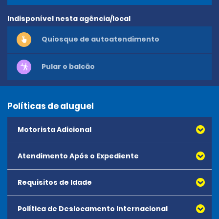
Indisponível nesta agência/local
Quiosque de autoatendimento
Pular o balcão
Políticas de aluguel
Motorista Adicional
Atendimento Após o Expediente
O preço por motorista adicional será de € 15,00 por dia,
com um limite de 10 dias, por € 150,00.
Requisitos de Idade
Política de Deslocamento Internacional
A idade mínima para alugar qualquer veículo é de 21 