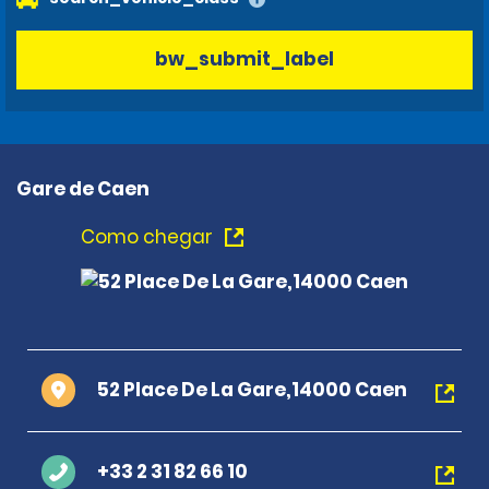
bw_submit_label
Gare de Caen
Como chegar
52 Place De La Gare,14000 Caen
+33 2 31 82 66 10