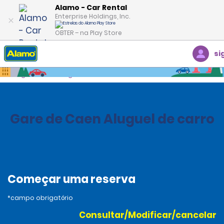
Alamo - Car Rental
Enterprise Holdings, Inc.
OBTER – na Play Store
si
Página inicial
Agências
France
Gare de Caen Aluguel de carro
Começar uma reserva
*campo obrigatório
Consultar/Modificar/cancelar