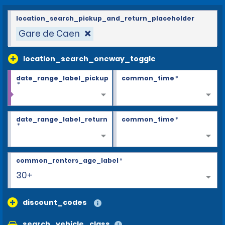
location_search_pickup_and_return_placeholder
Gare de Caen
location_search_oneway_toggle
date_range_label_pickup
common_time
*
*
date_range_label_return
common_time
*
*
common_renters_age_label
*
30+
discount_codes
search_vehicle_class