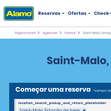
Reservas
Ofertas
Check-
Página inicial
Agências
France
Saint-Malo, Esta
Saint-Malo,
Começar uma reserva
*campo ob
location_search_pickup_and_return_placeholder
Saint-Malo, Estação de trem