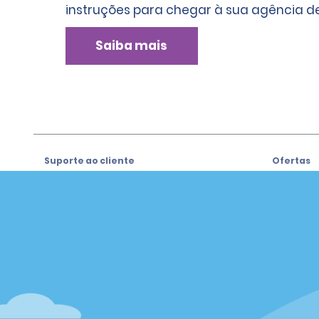
instruções para chegar à sua agência de
Saiba mais
Suporte ao cliente
Ofertas
Suporte ao cliente
Ofertas
Ajuda e Perguntas Frequentes
Registre-
e-mail
Clientes com Necessidades
Especiais
Alamo Ins
Reservas
Alamo In
Começar uma reserva
Entrar