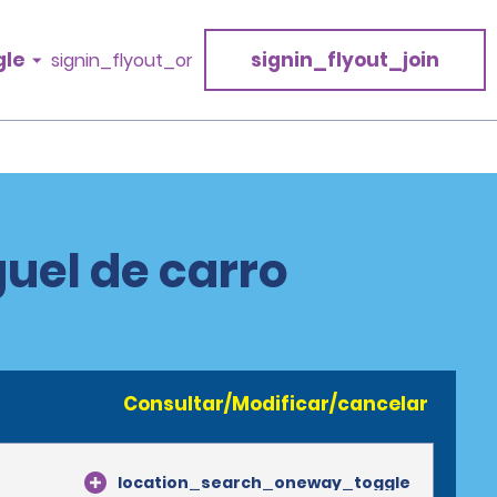
gle
signin_flyout_join
signin_flyout_or
uel de carro
Consultar/Modificar/cancelar
location_search_oneway_toggle