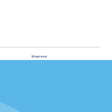
Empresa
Sobre a Alamo
Carreiras
Carros usados
Aplicativo da Alamo
Política / Mapa do Site
Política de Privacidade