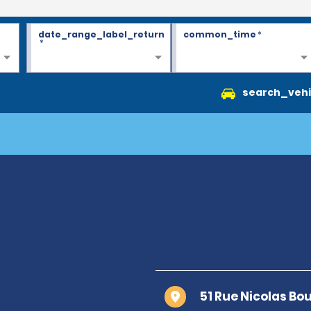
date_range_label_return
common_time
*
*
search_vehi
51 Rue Nicolas Bo