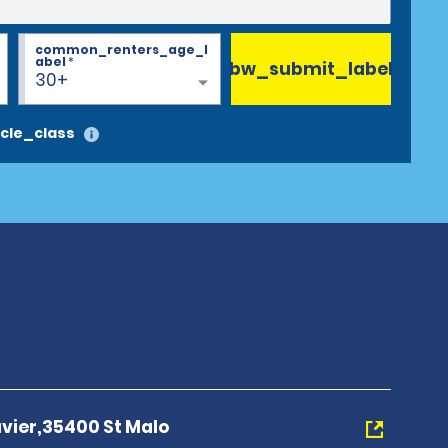
common_renters_age_l
abel
*
bw_submit_label
30+
cle_class
uvier,35400 St Malo