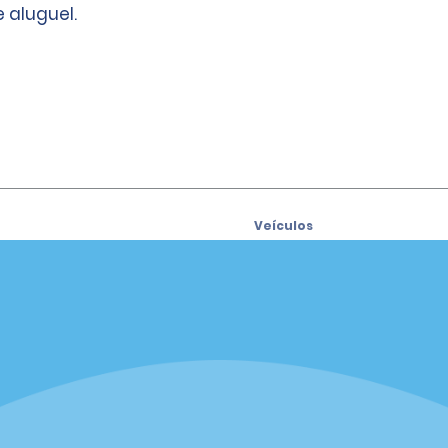
 aluguel.
Veículos
Carros
se para receber ofertas por
SUVs
Caminhonetes
Vans
iders
Agências
siders
Fort Lauderdale