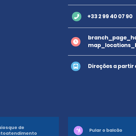
+33 2 99 40 07 90
branch_page_ho
map_locations_
Direções a partir
iosque de
Pular o balcão
utoatendimento