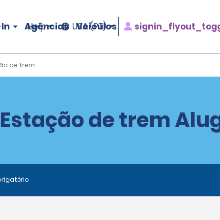
In
Agências
Veículos
signin_flyout_tog
Help
USA (PT)
ção de trem
 Estação de trem Alug
rigatório