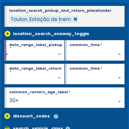
location_search_pickup_and_return_placeholder
Toulon, Estação de trem
location_search_oneway_toggle
date_range_label_pickup
common_time
*
*
date_range_label_return
common_time
*
*
common_renters_age_label
*
30+
discount_codes
search_vehicle_class