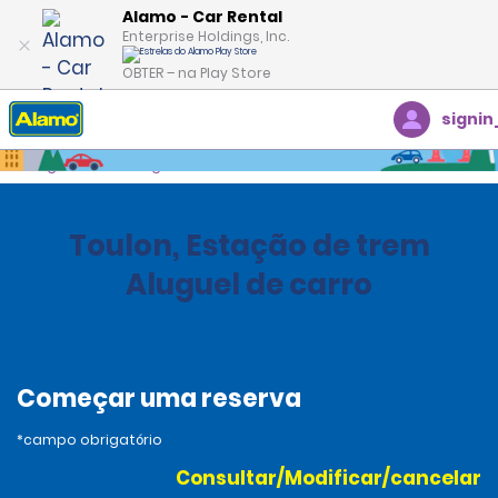
Alamo - Car Rental
Enterprise Holdings, Inc.
OBTER – na Play Store
signin
Página inicial
Agências
France
Toulon, Estação de trem
Aluguel de carro
Começar uma reserva
*campo obrigatório
Consultar/Modificar/cancelar