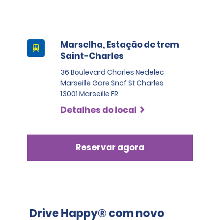
https://www.securite-
routiere.gouv.fr/chacun-son-mode-de-
deplacement/dangers-de-la-route-en-
voiture/equipement-de-la-voiture/nouveaux
Marselha, Estação de trem
Saint-Charles
36 Boulevard Charles Nedelec
Marseille Gare Sncf St Charles
13001 Marseille FR
Detalhes do local
Reservar agora
Drive Happy® com novo