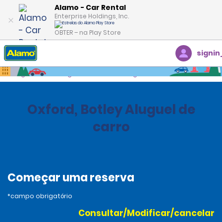
Alamo - Car Rental
Enterprise Holdings, Inc.
OBTER – na Play Store
signin
Página inicial
Agências
United Kingdom
Oxford, Botley Aluguel de
carro
Começar uma reserva
*campo obrigatório
Consultar/Modificar/cancelar