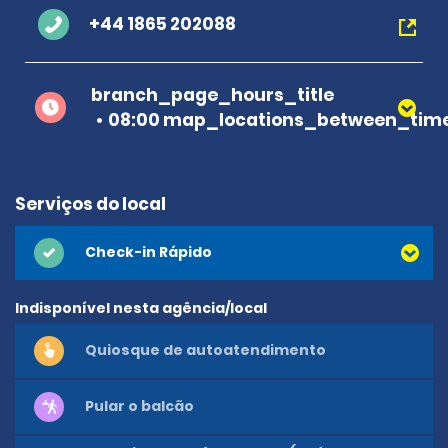
+44 1865 202088
branch_page_hours_title
08:00 map_locations_between_time
Serviços do local
Check-in Rápido
Indisponível nesta agência/local
Quiosque de autoatendimento
Pular o balcão