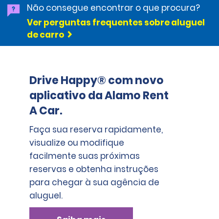
Não consegue encontrar o que procura?
adesivo localizado no para-brisa do carro alugado ou
no relatório de estado do veículo. Os serviços de
Ver perguntas frequentes sobre aluguel
Assistência nas Estradas são fornecidos sem custo
de carro
adicional. A Assistência nas Estradas inclui
assistência mecânica, reboque e substituição do
veículo. Assistência adicional, como bloqueio do
veículo, perda de chaves, abastecimento e pneu
Drive Happy® com novo
furado também são fornecidos por um preço
adicional, a menos que a cobertura de assistência
aplicativo da Alamo Rent
nas estradas tenha sido adquirida no momento do
A Car.
aluguel.
Faça sua reserva rapidamente,
visualize ou modifique
facilmente suas próximas
reservas e obtenha instruções
para chegar à sua agência de
aluguel.