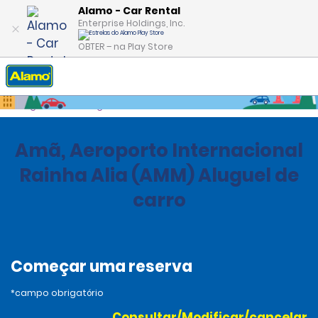
Alamo - Car Rental
Enterprise Holdings, Inc.
OBTER – na Play Store
Página inicial
Agências
Jordan
Amã, Aeroporto Internacional
Rainha Alia (AMM) Aluguel de
carro
Começar uma reserva
*campo obrigatório
Consultar/Modificar/cancelar