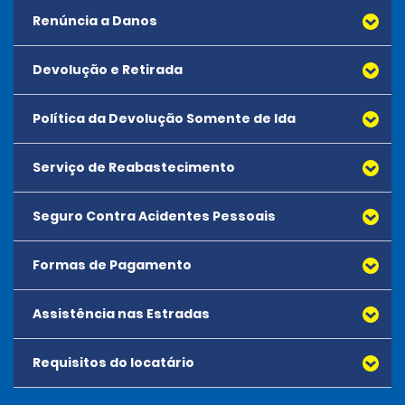
Renúncia a Danos
Devolução e Retirada
Política da Devolução Somente de Ida
Serviço de Reabastecimento
Seguro Contra Acidentes Pessoais
Formas de Pagamento
Assistência nas Estradas
Requisitos do locatário
A Assistência nas Estradas é fornecida pela central de
atendimento local. A Assistência nas Estradas está
disponível 24 horas por dia pelo número exibido no