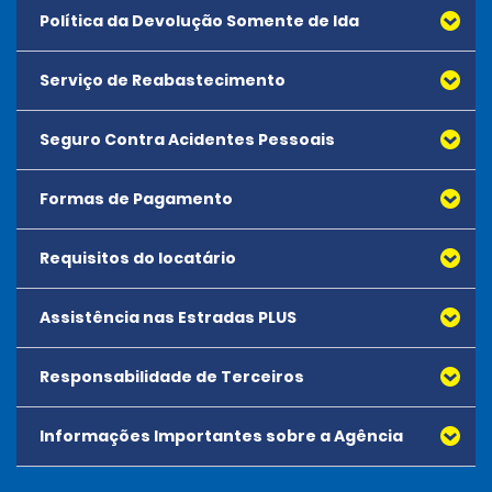
Política da Devolução Somente de Ida
Serviço de Reabastecimento
Seguro Contra Acidentes Pessoais
Formas de Pagamento
Requisitos do locatário
Assistência nas Estradas PLUS
Todos os motoristas devem atender aos requisitos de
idade mínima da agência.
Responsabilidade de Terceiros
Os locatários devem apresentar um cartão de crédito
aceito que esteja em nome do locatário no momento do
Informações Importantes sobre a Agência
aluguel.
As carteiras de motoristas aceitas encontram-se abaixo: