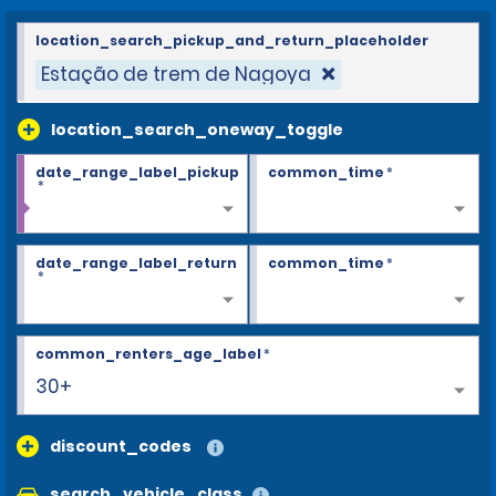
location_search_pickup_and_return_placeholder
Estação de trem de Nagoya
location_search_oneway_toggle
date_range_label_pickup
common_time
*
*
date_range_label_return
common_time
*
*
common_renters_age_label
*
30+
discount_codes
search_vehicle_class