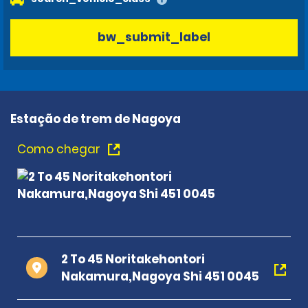
bw_submit_label
Estação de trem de Nagoya
Como chegar
2 To 45 Noritakehontori
Nakamura,Nagoya Shi 451 0045