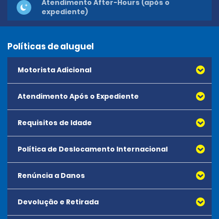
Atendimento After-Hours (após o
expediente)
Políticas de aluguel
Motorista Adicional
Atendimento Após o Expediente
Requisitos de Idade
Reservas após o expediente não estão disponíveis.
Política de Deslocamento Internacional
A idade mínima para alugar todos os veículos é 18
anos. Não há idade máxima para aluguel.
Renúncia a Danos
Devolução e Retirada