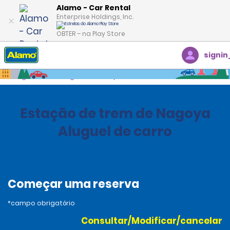
Alamo - Car Rental
Enterprise Holdings, Inc.
OBTER – na Play Store
signin
Página inicial
Agências
Japan
Estação de trem de Nagoya
Aluguel de carro
Começar uma reserva
*campo obrigatório
Consultar/Modificar/cancelar