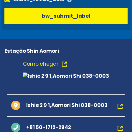
bw_submit_label
Estação Shin Aomori
Como chegar
Ishie 2 9 1,Aomori Shi 038-0003
+81 50-1712-2942