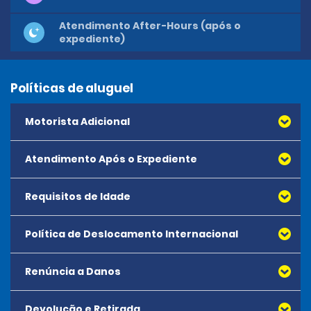
Atendimento After-Hours (após o
expediente)
Políticas de aluguel
Motorista Adicional
Atendimento Após o Expediente
Requisitos de Idade
Reservas após o expediente não estão disponíveis.
Política de Deslocamento Internacional
A idade mínima para alugar todos os veículos é 18
anos. Não há idade máxima para aluguel.
Renúncia a Danos
Devolução e Retirada