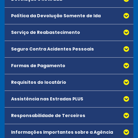
Política da Devolução Somente de Ida
Serviço de Reabastecimento
Seguro Contra Acidentes Pessoais
Formas de Pagamento
Requisitos do locatário
Assistência nas Estradas PLUS
Todos os motoristas devem atender aos requisitos de
idade mínima da agência.
Responsabilidade de Terceiros
Os locatários devem apresentar um cartão de crédito
aceito que esteja em nome do locatário no momento do
Informações Importantes sobre a Agência
aluguel.