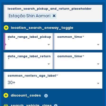
location_search_pickup_and_return_placeholder
Estação Shin Aomori
location_search_oneway_toggle
date_range_label_pickup
common_time
*
*
date_range_label_return
common_time
*
*
common_renters_age_label
*
30+
discount_codes
search_vehicle_class