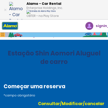
Alamo - Car Rental
Enterprise Holdings, Inc.
OBTER – na Play Store
signin
Página inicial
Agências
Japan
Estação Shin Aomori Aluguel
de carro
Começar uma reserva
*campo obrigatório
Consultar/Modificar/cancelar