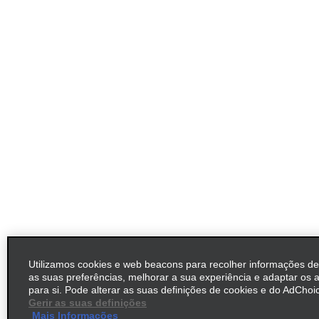
Utilizamos cookies e web beacons para recolher informações d
as suas preferências, melhorar a sua experiência e adaptar os 
para si. Pode alterar as suas definições de cookies e do AdChoic
Gerir as suas definições
Mais Informações