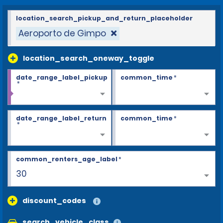
location_search_pickup_and_return_placeholder
Aeroporto de Gimpo
location_search_oneway_toggle
date_range_label_pickup
common_time
*
*
date_range_label_return
common_time
*
*
common_renters_age_label
*
30
discount_codes
search_vehicle_class