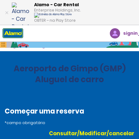
Alamo - Car Rental
Enterprise Holdings, Inc.
OBTER – na Play Store
signin
Página inicial
Agências
South Korea
Aeroporto de Gimpo (GMP)
Aluguel de carro
Começar uma reserva
*campo obrigatório
Consultar/Modificar/cancelar