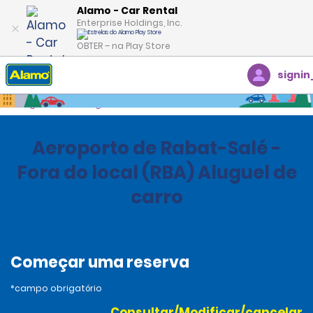
Alamo - Car Rental
Enterprise Holdings, Inc.
OBTER – na Play Store
signin
Página inicial
Agências
Morocco
Aeroporto de Rabat-Salé -
Fora do local (RBA) Aluguel de
carro
Começar uma reserva
*campo obrigatório
Consultar/Modificar/cancelar