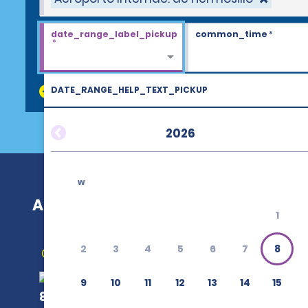
date_range_label_pickup
common_time
*
*
DATE_RANGE_HELP_TEXT_PICKUP
discount_codes
2026
w
Aeroporto Internac. de Hermosillo
1
2
3
4
5
6
7
8
Como chegar
9
10
11
12
13
14
15