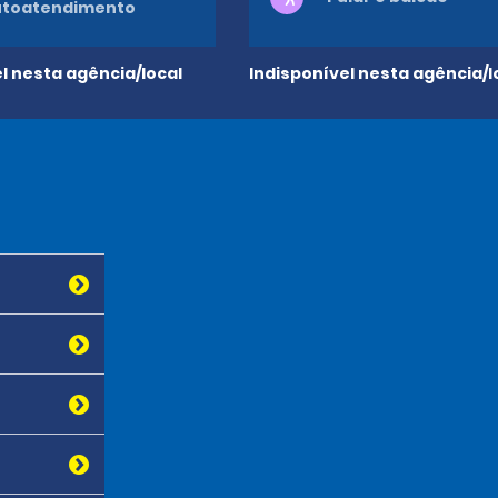
utoatendimento
l nesta agência/local
Indisponível nesta agência/l