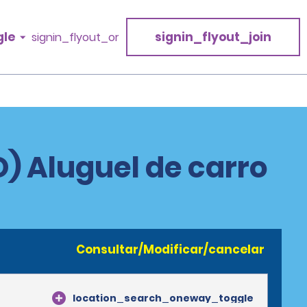
gle
signin_flyout_join
signin_flyout_or
) Aluguel de carro
Consultar/Modificar/cancelar
location_search_oneway_toggle