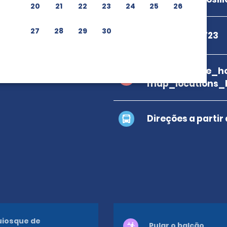
20
21
22
23
24
25
26
27
28
29
30
+52 662 317 3723
branch_page_ho
map_locations_
Direções a partir
iosque de
Pular o balcão