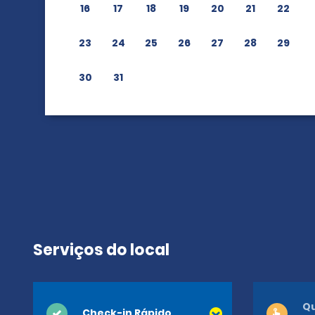
16
17
18
19
20
21
22
23
24
25
26
27
28
29
30
31
Serviços do local
Qu
Check-in Rápido