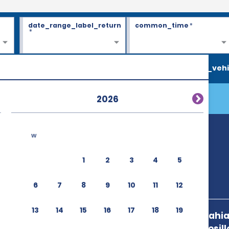
date_range_label_return
common_time
*
*
search_vehi
2026
w
 (HMO)
1
2
3
4
5
6
7
8
9
10
11
12
13
14
15
16
17
18
19
Carretera A Bahia
Manga,Hermosill