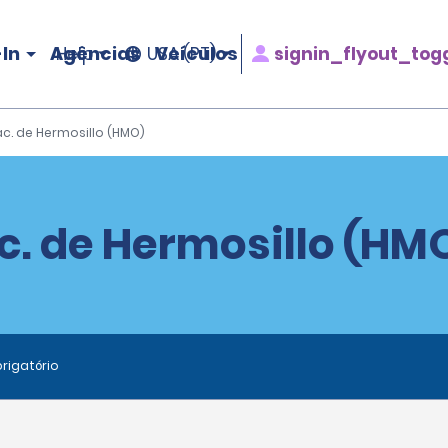
In
Agências
Veículos
signin_flyout_tog
Help
USA (PT)
c. de Hermosillo (HMO)
c. de Hermosillo (HMO
rigatório