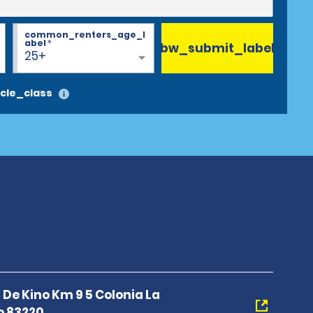
common_renters_age_l
abel
*
bw_submit_label
25+
cle_class
 De Kino Km 9 5 Colonia La
o 83220