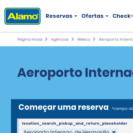
Reservas
Ofertas
Check-
Página inicial
Agências
México
Aeroporto Interna
Aeroporto Interna
Começar uma reserva
*campo ob
location_search_pickup_and_return_placeholder
Aeroporto Internac. de Hermosillo