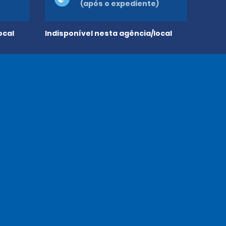
(após o expediente)
ocal
Indisponível nesta agência/local