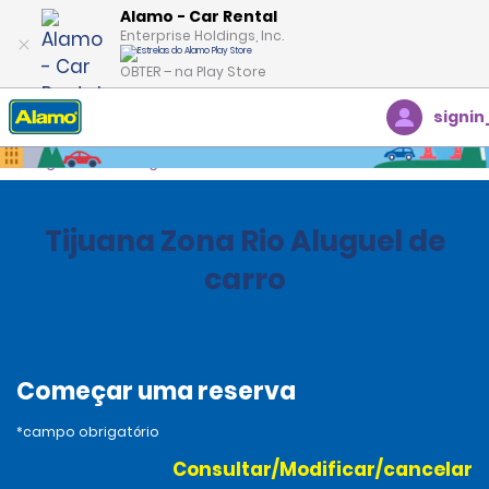
Alamo - Car Rental
Enterprise Holdings, Inc.
OBTER – na Play Store
signin
Página inicial
Agências
México
Tijuana Zona Rio Aluguel de
carro
Começar uma reserva
*campo obrigatório
Consultar/Modificar/cancelar