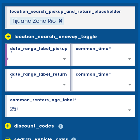
location_search_pickup_and_return_placeholder
Tijuana Zona Rio
location_search_oneway_toggle
date_range_label_pickup
common_time
*
*
date_range_label_return
common_time
*
*
common_renters_age_label
*
25+
discount_codes
search_vehicle_class