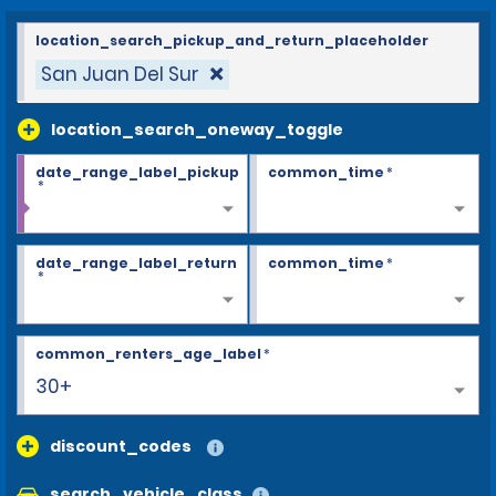
location_search_pickup_and_return_placeholder
San Juan Del Sur
location_search_oneway_toggle
date_range_label_pickup
common_time
*
*
date_range_label_return
common_time
*
*
common_renters_age_label
*
30+
discount_codes
search_vehicle_class