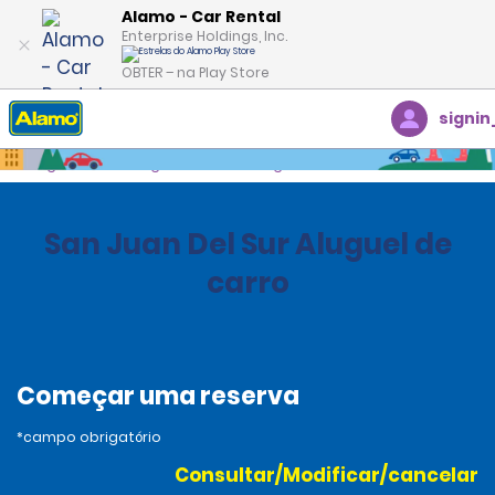
Alamo - Car Rental
Enterprise Holdings, Inc.
OBTER – na Play Store
signin
Página inicial
Agências
Nicaragua
San Juan Del Sur Aluguel de
carro
Começar uma reserva
*campo obrigatório
Consultar/Modificar/cancelar