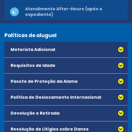
Atendimento After-Hours (após o
expediente)
Políticas de aluguel
Motorista Adicional
Requisitos de Idade
Pacote de Proteção da Alamo
Política de Deslocamento Internacional
Devolução e Retirada
Unrestricted driving within Nicaragua. Renters wishing to
visit Costa Rica must prearrange at time of rental, for a
vehicle exchange at the Nicaragua or Costa Rica border.
Resolução de Litígios sobre Danos