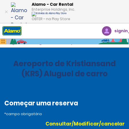
Alamo - Car Rental
Enterprise Holdings, Inc.
OBTER – na Play Store
signin
Página inicial
Agências
Norway
Aeroporto de Kristiansand
(KRS) Aluguel de carro
Começar uma reserva
*campo obrigatório
Consultar/Modificar/cancelar