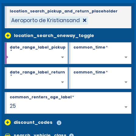
location_search_pickup_and_return_placeholder
Aeroporto de Kristiansand
location_search_oneway_toggle
date_range_label_pickup
common_time
*
*
date_range_label_return
common_time
*
*
common_renters_age_label
*
28+
discount_codes
search_vehicle_class