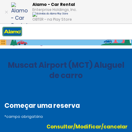
Alamo - Car Rental
Enterprise Holdings, Inc.
OBTER – na Play Store
Página inicial
Agências
Oman
Muscat Airport (MCT) Aluguel
de carro
Começar uma reserva
*campo obrigatório
Consultar/Modificar/cancelar