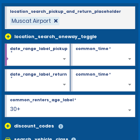
location_search_pickup_and_return_placeholder
Muscat Airport
location_search_oneway_toggle
date_range_label_pickup
common_time
*
*
date_range_label_return
common_time
*
*
common_renters_age_label
*
30+
discount_codes
search_vehicle_class