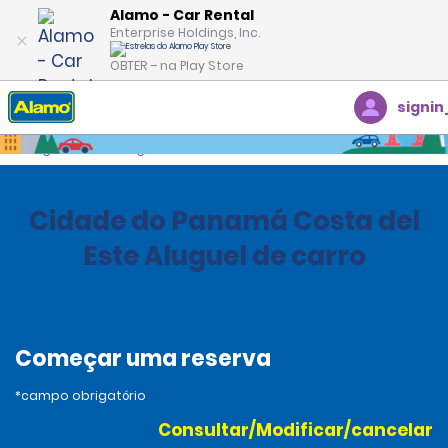
Alamo - Car Rental
Enterprise Holdings, Inc.
OBTER – na Play Store
signin
Página inicial
Agências
Panama
Cidade do Panamá Costa del
Este Aluguel de carro
Começar uma reserva
*campo obrigatório
Consultar/Modificar/cancelar