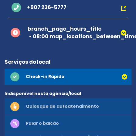
+507 236-5777
branch_page_hours_title
08:00 map_locations_between_time
Serviços do local
Check-in Rápido
Indisponível nesta agência/local
Quiosque de autoatendimento
Pular o balcão