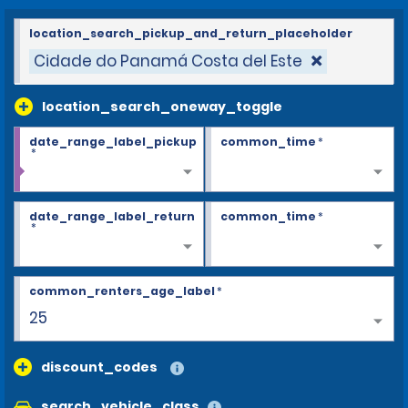
location_search_pickup_and_return_placeholder
Cidade do Panamá Costa del Este
location_search_oneway_toggle
date_range_label_pickup
common_time
*
*
date_range_label_return
common_time
*
*
common_renters_age_label
*
25
discount_codes
search_vehicle_class