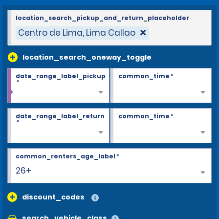
location_search_pickup_and_return_placeholder
Centro de Lima, Lima Callao
location_search_oneway_toggle
date_range_label_pickup
common_time
*
*
date_range_label_return
common_time
*
*
common_renters_age_label
*
26+
discount_codes
search_vehicle_class