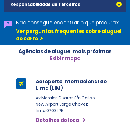
Assistência nas Estradas que funciona das 6h às 22h,
Responsabilidade de Terceiros
disponível 7 dias por semana (apenas em Lima) sem
custos adicionais. Os clientes devem ligar para +511-574-
1374 ou +51 944 455 708 (WhatsApp) para obter
Não consegue encontrar o que procura?
assistência nas estradas.
Ver perguntas frequentes sobre aluguel
de carro
Se o cliente estiver fora de Lima, RAP inclui apenas serviços
de reboque.
Agências de aluguel mais próximos
No caso de um acidente, a polícia deve ser acionada. Os
Exibir mapa
agentes irão realizar um teste obrigatório de álcool e
drogas.
Aeroporto Internacional de
Lima (LIM)
Av Morales Duarez S/n Callao
New Airport Jorge Chavez
Lima 07031 PE
Detalhes do local