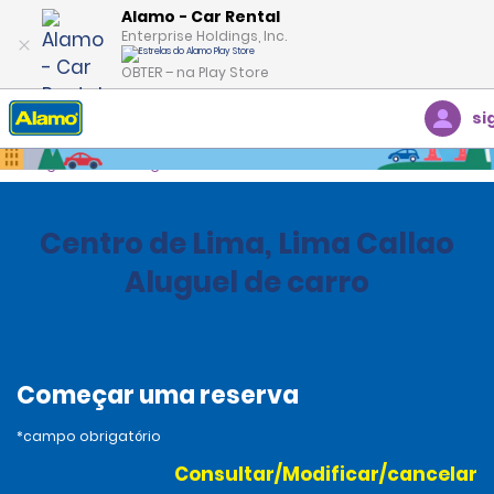
Alamo - Car Rental
Enterprise Holdings, Inc.
OBTER – na Play Store
si
Página inicial
Agências
Peru
Centro de Lima, Lima Callao
Aluguel de carro
Começar uma reserva
*campo obrigatório
Consultar/Modificar/cancelar