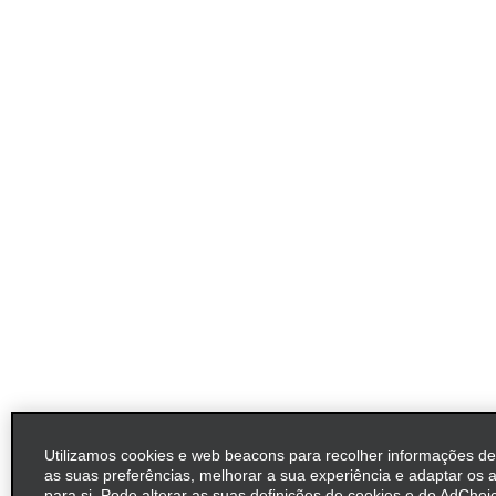
Utilizamos cookies e web beacons para recolher informações d
as suas preferências, melhorar a sua experiência e adaptar os 
para si. Pode alterar as suas definições de cookies e do AdChoic