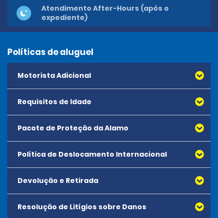
Atendimento After-Hours (após o
expediente)
Políticas de aluguel
Motorista Adicional
Requisitos de Idade
· Todos os motoristas adicionais devem cumprir todos os
requisitos de aluguel.
· Os motoristas adicionais devem ser apresentadas no
Pacote de Proteção da Alamo
balcão de aluguel com o locatário principal.
· Os motoristas adicionais devem assinar o contrato de
Política de Deslocamento Internacional
aluguel.
· Uma taxa diária adicional pode ser aplicada para os
motoristas adicionais.
Devolução e Retirada
O motorista adicional só pode ser incluído no contrato na
Resolução de Litígios sobre Danos
localização da retirada.