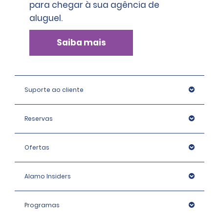
para chegar à sua agência de
de sermos informados sobre seu uso, você poderá ver
aluguel.
uma cobrança em sua conta até 4 semanas após a data
de devolução.
Saiba mais
Suporte ao cliente
Reservas
Ofertas
Alamo Insiders
Programas