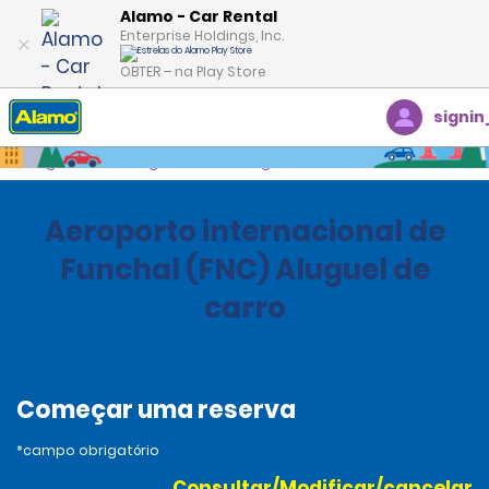
Alamo - Car Rental
Enterprise Holdings, Inc.
OBTER – na Play Store
signin
Página inicial
Agências
Portugual
Aeroporto internacional de
Funchal (FNC) Aluguel de
carro
Começar uma reserva
*campo obrigatório
Consultar/Modificar/cancelar