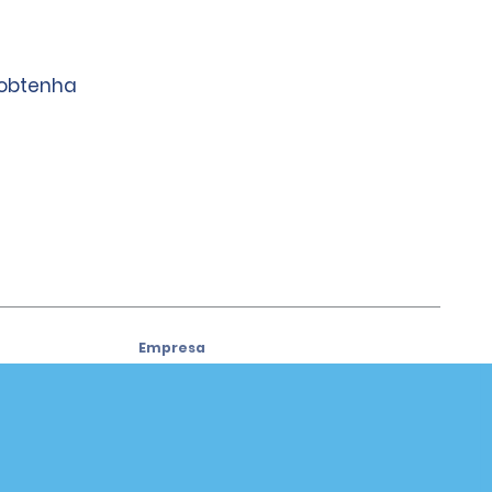
 obtenha
Empresa
Sobre a Alamo
Carreiras
Carros usados
Aplicativo da Alamo