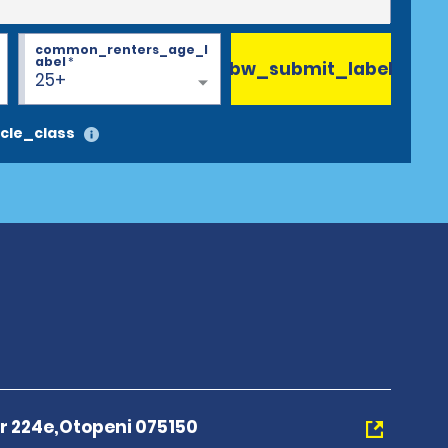
common_renters_age_l
abel
*
bw_submit_label
25+
cle_class
or 224e,Otopeni 075150