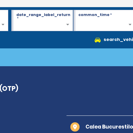
date_range_label_return
common_time
*
*
search_vehi
 (OTP)
Calea Bucurestil