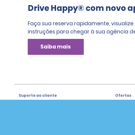
Drive Happy® com novo ap
Faça sua reserva rapidamente, visualize
instruções para chegar à sua agência de
Saiba mais
Suporte ao cliente
Ofertas
Suporte ao cliente
Ofertas
Ajuda e Perguntas Frequentes
Registre-
e-mail
Clientes com Necessidades
Especiais