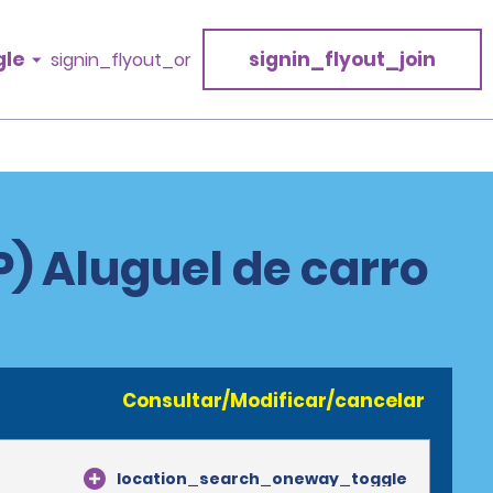
gle
signin_flyout_join
signin_flyout_or
P) Aluguel de carro
Consultar/Modificar/cancelar
location_search_oneway_toggle