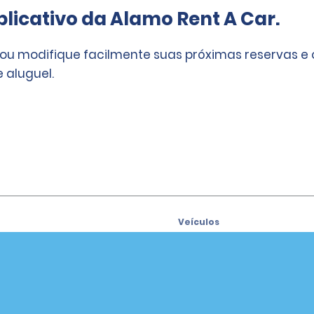
licativo da Alamo Rent A Car.
 ou modifique facilmente suas próximas reservas e
 aluguel.
Veículos
Carros
se para receber ofertas por
SUVs
Caminhonetes
Vans