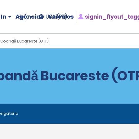
In
Agências
Veículos
signin_flyout_tog
Help
USA (PT)
ri Coandă Bucareste (OTP)
Coandă Bucareste (OT
rigatório