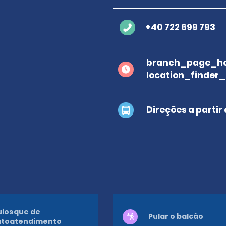
+40 722 699 793
branch_page_ho
location_finder
Direções a partir
iosque de
Pular o balcão
utoatendimento