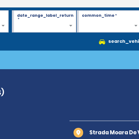
date_range_label_return
common_time
*
*
search_vehi
S)
Strada Moara De 