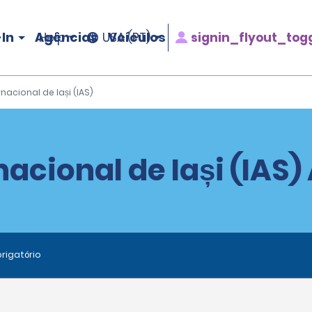
In
Agências
Veículos
signin_flyout_tog
Help
USA (PT)
nacional de Iași (IAS)
acional de Iași (IAS)
rigatório