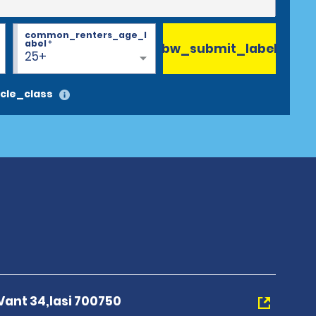
common_renters_age_l
abel
*
bw_submit_label
25+
cle_class
Vant 34,Iasi 700750