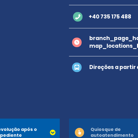
+40 735 175 488
branch_page_ho
map_locations_
Direções a partir
volução após o
Quiosque de
pediente
autoatendimento