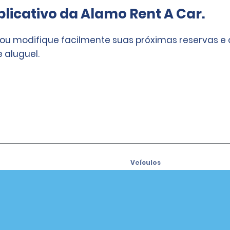
licativo da Alamo Rent A Car.
 ou modifique facilmente suas próximas reservas e
 aluguel.
Veículos
Carros
se para receber ofertas por
SUVs
Caminhonetes
Vans