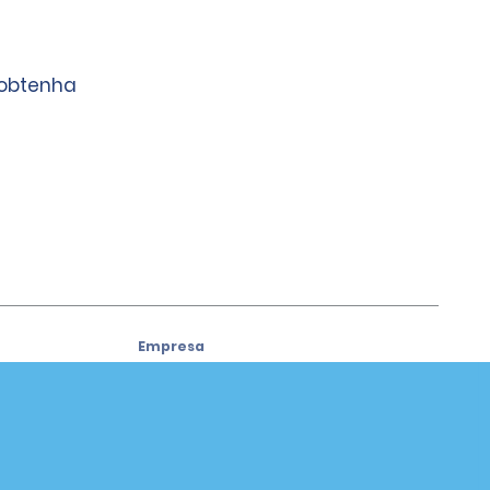
 obtenha
Empresa
Sobre a Alamo
Carreiras
Carros usados
Aplicativo da Alamo