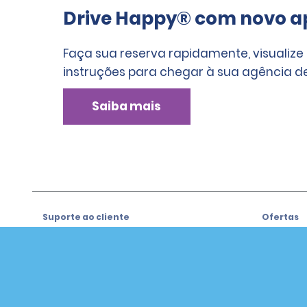
Drive Happy® com novo ap
Faça sua reserva rapidamente, visualize
instruções para chegar à sua agência de
Saiba mais
Suporte ao cliente
Ofertas
Suporte ao cliente
Ofertas
Ajuda e Perguntas Frequentes
Registre-
e-mail
Clientes com Necessidades
Especiais