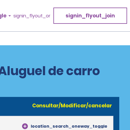
gle
signin_flyout_join
signin_flyout_or
 Aluguel de carro
Consultar/Modificar/cancelar
location_search_oneway_toggle