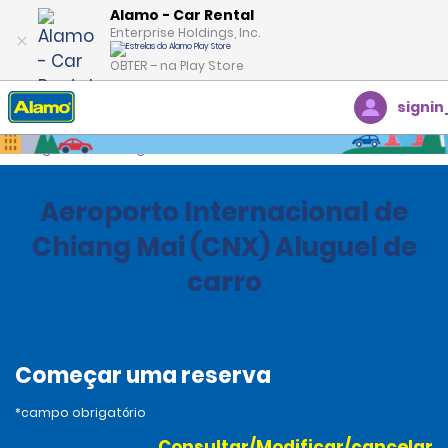
Alamo - Car Rental
Enterprise Holdings, Inc.
OBTER – na Play Store
signin
Página inicial
Agências
Thailand
Aeroporto Internacional de
Chiang Mai (CNX) Aluguel de
carro
Começar uma reserva
*campo obrigatório
Consultar/Modificar/cancelar