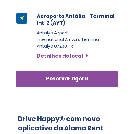
Elite Intermediário, Premium e Van de Passageiros: € 
1.400,00
Aeroporto Antália - Terminal
Int. 2 (AYT)
Premium Elite, Luxo, Luxo Elite, Van de Passageiros 
Grande: € 1.600,00
Antalya Airport
International Arrivals Termina
Antalya 07230 TR
Detalhes do local
Reservar agora
Drive Happy® com novo
aplicativo da Alamo Rent