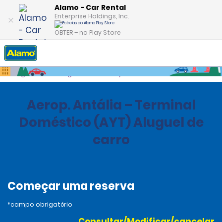
Alamo - Car Rental
Enterprise Holdings, Inc.
OBTER – na Play Store
Página inicial
Agências
Turkey
Aerop. Antália – Terminal
Doméstico (AYT) Aluguel de
carro
Começar uma reserva
*campo obrigatório
Consultar/Modificar/cancelar