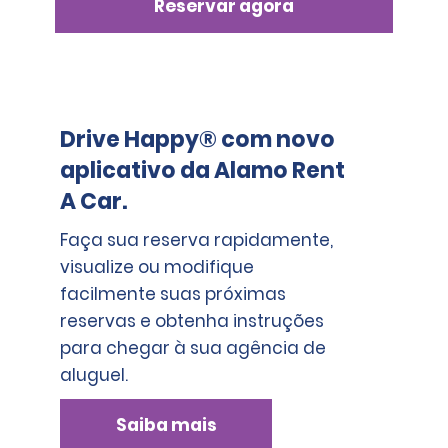
Valores aplicáveis de franquia por categoria:
Reservar agora
Mini, Econômico, Compacto, Intermediário: € 600,00
Minivan de Passageiros, Standard e Grande: € 900,00
Elite Intermediário, Premium e Van de Passageiros: € 
1.400,00
Drive Happy® com novo
Premium Elite, Luxo, Luxo Elite, Van de Passageiros 
aplicativo da Alamo Rent
Grande: € 1.600,00
A Car.
Faça sua reserva rapidamente,
visualize ou modifique
facilmente suas próximas
reservas e obtenha instruções
para chegar à sua agência de
aluguel.
Saiba mais