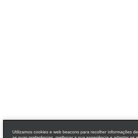
Utilizamos cookies e web beacons para recolher informações d
as suas preferências, melhorar a sua experiência e adaptar os 