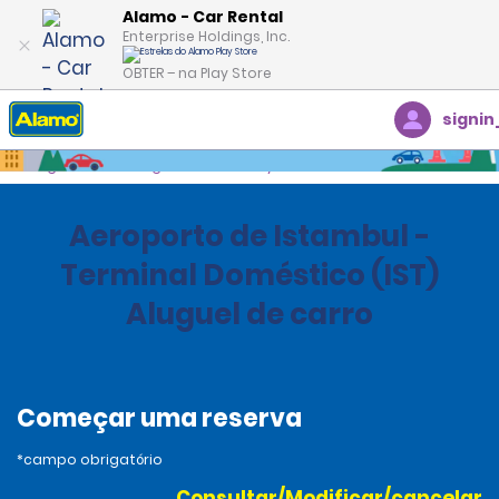
Alamo - Car Rental
Enterprise Holdings, Inc.
OBTER – na Play Store
signin
Página inicial
Agências
Turkey
Aeroporto de Istambul -
Terminal Doméstico (IST)
Aluguel de carro
Começar uma reserva
*campo obrigatório
Consultar/Modificar/cancelar