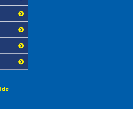
l de
s