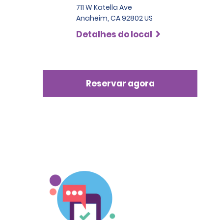
711 W Katella Ave
Anaheim, CA 92802 US
Detalhes do local
Reservar agora