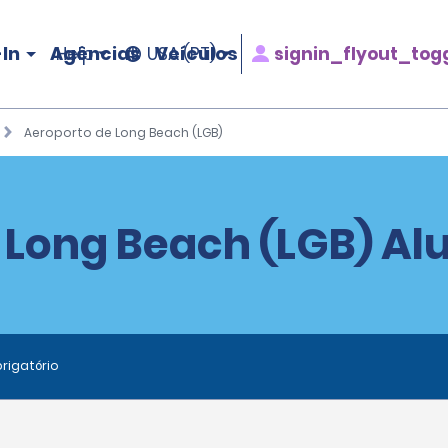
In
Agências
Veículos
signin_flyout_tog
Help
USA (PT)
Aeroporto de Long Beach (LGB)
 Long Beach (LGB) Alu
rigatório