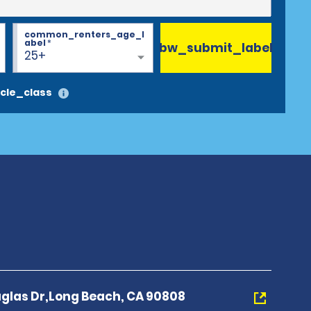
common_renters_age_l
abel
*
bw_submit_label
25+
cle_class
uglas Dr,Long Beach, CA 90808