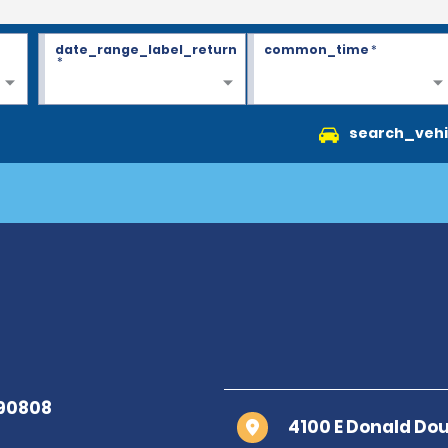
date_range_label_return
common_time
*
*
search_vehi
4100 E Donald Do