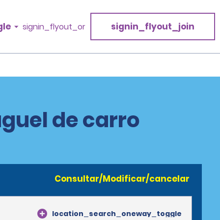
gle
signin_flyout_join
signin_flyout_or
guel de carro
Consultar/Modificar/cancelar
location_search_oneway_toggle