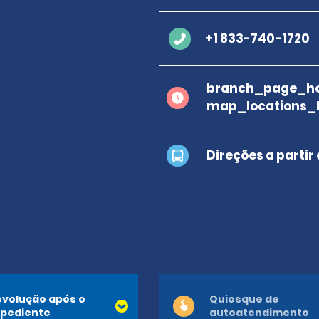
+1 833-740-1720
branch_page_ho
map_locations_
Direções a partir
volução após o
Quiosque de
pediente
autoatendimento