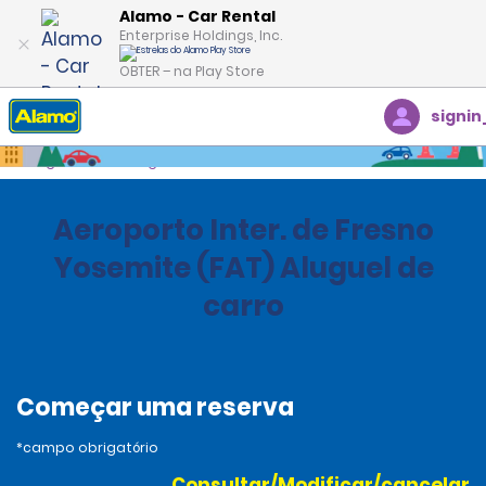
Alamo - Car Rental
Enterprise Holdings, Inc.
OBTER – na Play Store
signin
Página inicial
Agências
United States
California
Aeroporto Inter. de Fresno
Yosemite (FAT) Aluguel de
carro
Começar uma reserva
*campo obrigatório
Consultar/Modificar/cancelar