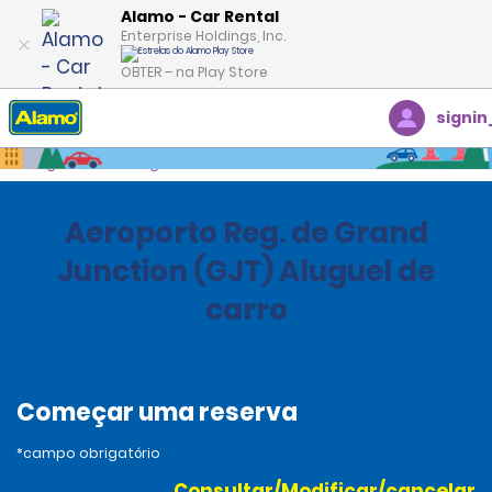
Alamo - Car Rental
Enterprise Holdings, Inc.
OBTER – na Play Store
signin
Página inicial
Agências
United States
Colorado
Aeroporto Reg. de Grand
Junction (GJT) Aluguel de
carro
Começar uma reserva
*campo obrigatório
Consultar/Modificar/cancelar