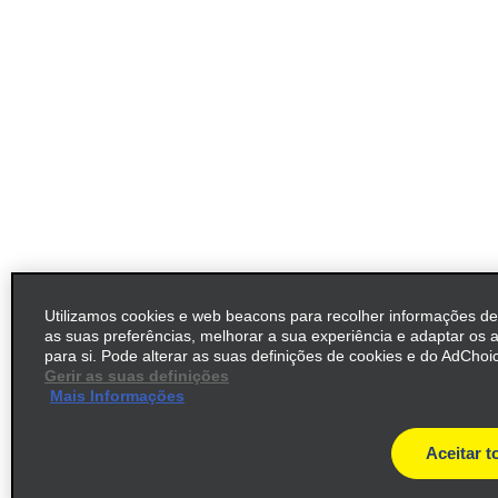
Utilizamos cookies e web beacons para recolher informações d
as suas preferências, melhorar a sua experiência e adaptar os 
para si. Pode alterar as suas definições de cookies e do AdChoic
Gerir as suas definições
Mais Informações
Aceitar t