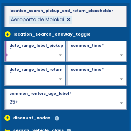
location_search_pickup_and_return_placeholder
Aeroporto de Molokai
location_search_oneway_toggle
date_range_label_pickup
common_time
*
*
date_range_label_return
common_time
*
*
common_renters_age_label
*
25+
discount_codes
search_vehicle_class