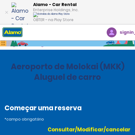
Alamo - Car Rental
Enterprise Holdings, Inc.
OBTER – na Play Store
signin
Página inicial
Agências
United States
Hawaii
Aeroporto de Molokai (MKK)
Aluguel de carro
Começar uma reserva
*campo obrigatório
Consultar/Modificar/cancelar