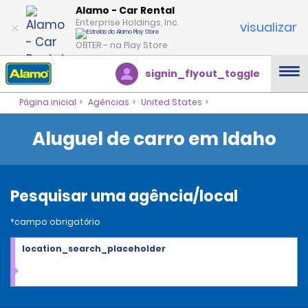
Alamo - Car Rental
Enterprise Holdings, Inc.
visualizar
OBTER – na Play Store
signin_flyout_toggle
Página inicial
Agências
United States
Aluguel de carro em Idaho
Pesquisar uma agência/local
*campo obrigatório
location_search_placeholder