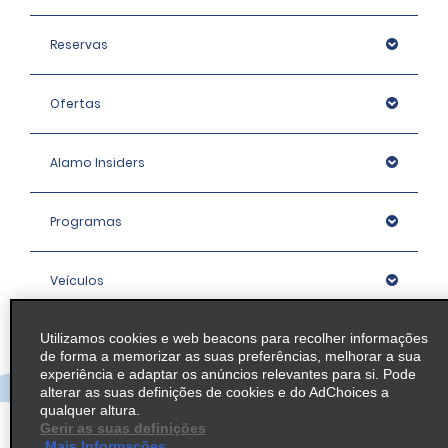
Reservas
Ofertas
Alamo Insiders
Programas
Veículos
Utilizamos cookies e web beacons para recolher informações
Agências
de forma a memorizar as suas preferências, melhorar a sua
experiência e adaptar os anúncios relevantes para si. Pode
alterar as suas definições de cookies e do AdChoices a
Empresa
qualquer altura.
Gerir as suas definições
Mais Informações