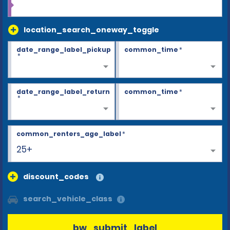
location_search_oneway_toggle
date_range_label_pickup
common_time
*
*
date_range_label_return
common_time
*
*
common_renters_age_label
*
25+
discount_codes
search_vehicle_class
bw_submit_label