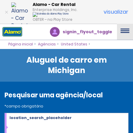
Alamo - Car Rental
Enterprise Holdings, Inc.
visualizar
OBTER – na Play Store
signin_flyout_toggle
Página inicial
Agências
United States
Aluguel de carro em
Michigan
Pesquisar uma agência/local
*campo obrigatório
location_search_placeholder