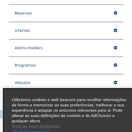
Reservas
Ofertas
Alamo Insiders
Programas
Veículos
Utilizamos cookies e web beacons para recolher informações
Agências
de forma a memorizar as suas preferências, melhorar a sua
experiência e adaptar os anúncios relevantes para si. Pode
alterar as suas definições de cookies e do AdChoices a
Empresa
qualquer altura.
Gerir as suas definições
Mais Informações