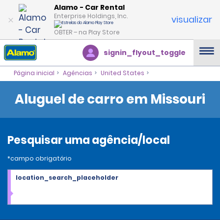
Alamo - Car Rental
Enterprise Holdings, Inc.
visualizar
OBTER – na Play Store
signin_flyout_toggle
Página inicial
Agências
United States
Aluguel de carro em Missouri
Pesquisar uma agência/local
*campo obrigatório
location_search_placeholder