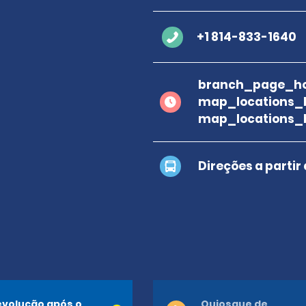
+1 814-833-1640
branch_page_ho
map_locations_
map_locations_
Direções a partir
volução após o
Quiosque de