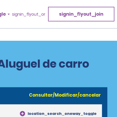
gle
signin_flyout_join
signin_flyout_or
 Aluguel de carro
Consultar/Modificar/cancelar
location_search_oneway_toggle