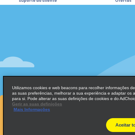
Suporte ao cliente
Ofertas
Suporte ao cliente
Ofertas
Ajuda e Perguntas Frequentes
Registre-
e-mail
Clientes com Necessidades
Especiais
Alamo Ins
Reservas
Alamo In
Começar uma reserva
Entrar
Exibir/Modificar/Cancelar
Program
Check-in Rápido
Utilizamos cookies e web beacons para recolher informações d
Pular o guichê
Programa
as suas preferências, melhorar a sua experiência e adaptar os 
Parceiros
Viagens anteriores / Recibos
para si. Pode alterar as suas definições de cookies e do AdChoic
Oportuni
Gerir as suas definições
Aluguel de carro somente de ida
Mais Informações
Agentes 
Operador
Aceitar t