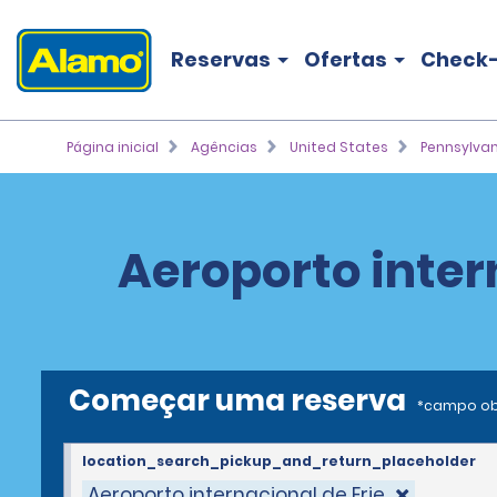
Reservas
Ofertas
Check-
Página inicial
Agências
United States
Pennsylvan
Aeroporto intern
Começar uma reserva
*campo ob
location_search_pickup_and_return_placeholder
Aeroporto internacional de Erie