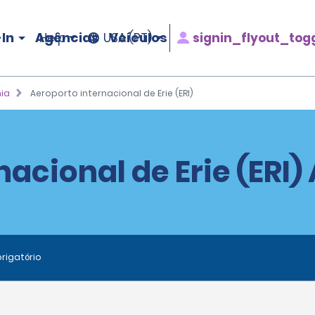
In
Agências
Veículos
signin_flyout_tog
Help
USA (PT)
ia
Aeroporto internacional de Erie (ERI)
acional de Erie (ERI)
rigatório