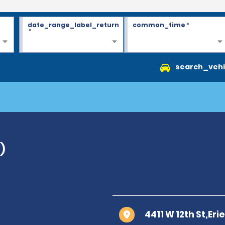
date_range_label_return
common_time
*
*
search_vehi
)
4411 W 12th St,Eri