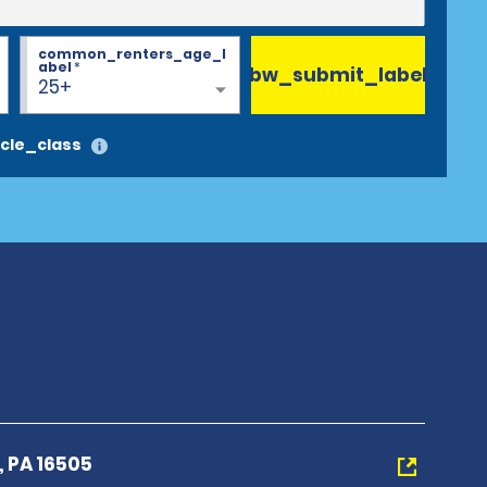
common_renters_age_l
abel
*
bw_submit_label
25+
cle_class
e, PA 16505