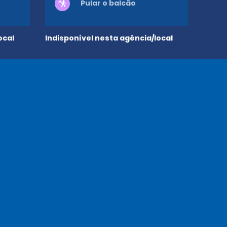
Pular o balcão
ocal
Indisponível nesta agência/local