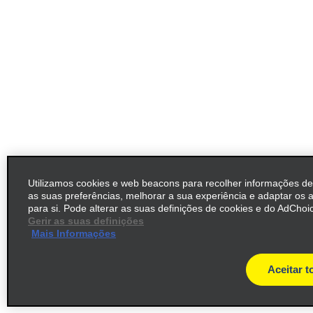
Utilizamos cookies e web beacons para recolher informações d
as suas preferências, melhorar a sua experiência e adaptar os 
para si. Pode alterar as suas definições de cookies e do AdChoic
Gerir as suas definições
Mais Informações
Aceitar t