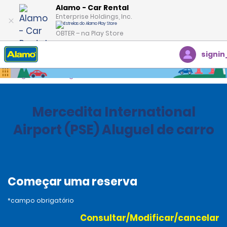
Alamo - Car Rental
Enterprise Holdings, Inc.
OBTER – na Play Store
signin
Página inicial
Agências
United States
Puerto Rico
Mercedita International
Airport (PSE) Aluguel de carro
Começar uma reserva
*campo obrigatório
Consultar/Modificar/cancelar